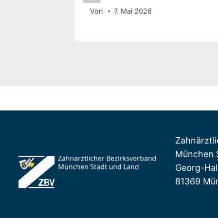
Von
7. Mai 2026
Zahnärztl
München S
Georg-Hall
81369 Mü