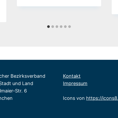
icher Bezirksverband
Kontakt
tadt und Land
Impressum
maier-Str. 6
nchen
Icons von
https://icons8