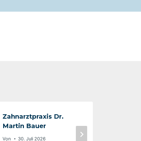
Zahnarztpraxis Dr.
Elisabe
Martin Bauer
Graeven
Von
30. Juli 2026
Von
4. A