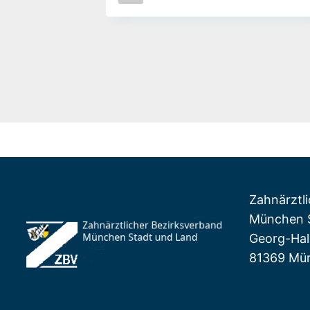
Zahnärztl
München S
Georg-Hall
81369 Mü