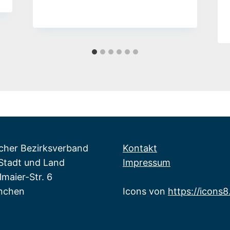
icher Bezirksverband
Kontakt
tadt und Land
Impressum
maier-Str. 6
nchen
Icons von
https://icons8