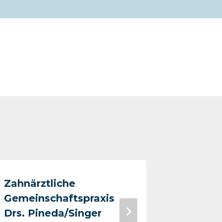
Zahnärztliche
Zahnarz
Gemeinschaftspraxis
Von
7. M
Drs. Pineda/Singer