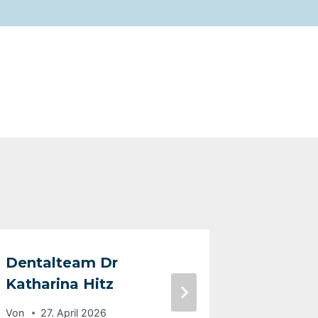
Dentalteam Dr
Zahnarz
Katharina Hitz
Tatjan
Von
27. April 2026
Von
3. F